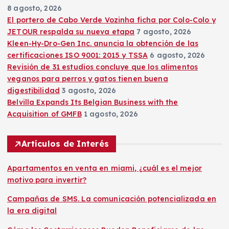
n
8 agosto, 2026
El portero de Cabo Verde Vozinha ficha por Colo-Colo y
t
JETOUR respalda su nueva etapa
7 agosto, 2026
Kleen-Hy-Dro-Gen Inc. anuncia la obtención de las
r
certificaciones ISO 9001: 2015 y TSSA
6 agosto, 2026
Revisión de 31 estudios concluye que los alimentos
a
veganos para perros y gatos tienen buena
digestibilidad
3 agosto, 2026
d
Belvilla Expands Its Belgian Business with the
Acquisition of GMFB
1 agosto, 2026
a
Artículos de Interés
s
Apartamentos en venta en miami, ¿cuál es el mejor
motivo para invertir?
Campañas de SMS. La comunicación potencializada en
la era digital