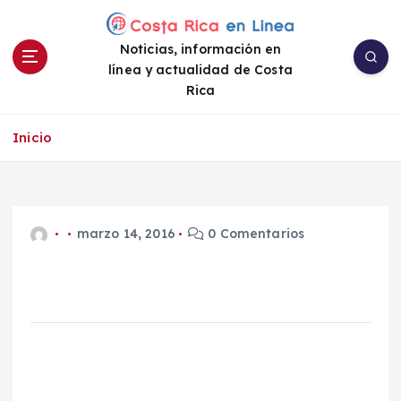
S
a
Noticias, información en
l
línea y actualidad de Costa
t
Rica
a
r
a
Inicio
l
c
o
n
marzo 14, 2016
0 Comentarios
t
e
n
i
d
o