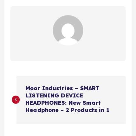
N
Moor Industries – SMART
a
LISTENING DEVICE
HEADPHONES: New Smart
v
Headphone – 2 Products in 1
e