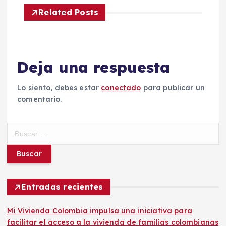
g
Related Posts
a
c
Deja una respuesta
i
Lo siento, debes estar
conectado
para publicar un
comentario.
ó
n
B
u
d
s
c
a
e
r
Entradas recientes
:
e
Mi Vivienda Colombia impulsa una iniciativa para
facilitar el acceso a la vivienda de familias colombianas