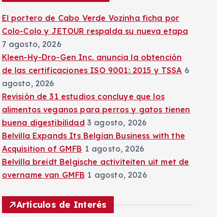
:
El portero de Cabo Verde Vozinha ficha por
Colo-Colo y JETOUR respalda su nueva etapa
7 agosto, 2026
Kleen-Hy-Dro-Gen Inc. anuncia la obtención
de las certificaciones ISO 9001: 2015 y TSSA
6
agosto, 2026
Revisión de 31 estudios concluye que los
alimentos veganos para perros y gatos tienen
buena digestibilidad
3 agosto, 2026
Belvilla Expands Its Belgian Business with the
Acquisition of GMFB
1 agosto, 2026
Belvilla breidt Belgische activiteiten uit met de
overname van GMFB
1 agosto, 2026
Artículos de Interés