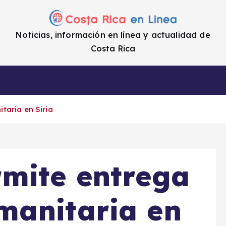
Noticias, información en línea y actualidad de
Costa Rica
a
Cifras
Impuestos
Enlaces de i
taria en Siria
mite entrega
manitaria en