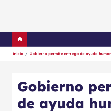
S
a
l
t
a
r
Inicio
Empresas
Economí
a
l
Inicio
Gobierno permite entrega de ayuda humani
c
o
n
t
Gobierno per
e
n
i
de ayuda hu
d
o