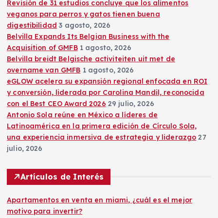
Revisión de 31 estudios concluye que los alimentos
n
veganos para perros y gatos tienen buena
digestibilidad
3 agosto, 2026
a
Belvilla Expands Its Belgian Business with the
Acquisition of GMFB
1 agosto, 2026
c
Belvilla breidt Belgische activiteiten uit met de
overname van GMFB
1 agosto, 2026
i
eGLOW acelera su expansión regional enfocada en ROI
y conversión, liderada por Carolina Mandil, reconocida
ó
con el Best CEO Award 2026
29 julio, 2026
Antonio Sola reúne en México a líderes de
n
Latinoamérica en la primera edición de Círculo Sola,
una experiencia inmersiva de estrategia y liderazgo
27
d
julio, 2026
e
Artículos de Interés
e
Apartamentos en venta en miami, ¿cuál es el mejor
motivo para invertir?