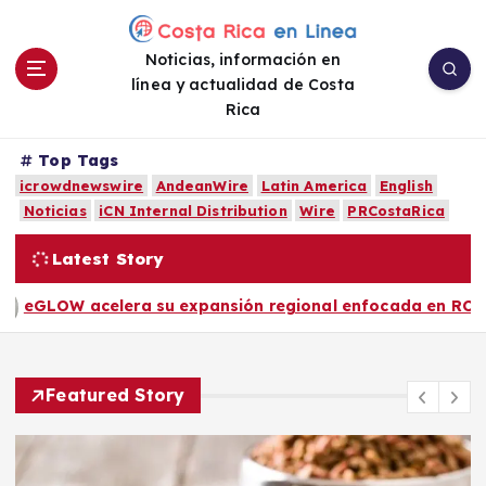
S
a
Noticias, información en
l
línea y actualidad de Costa
t
Rica
a
r
a
Top Tags
l
icrowdnewswire
AndeanWire
Latin America
English
c
Noticias
iCN Internal Distribution
Wire
PRCostaRica
o
Latest Story
n
t
 regional enfocada en ROI y conversión, liderada por Car
e
n
i
d
Featured Story
o