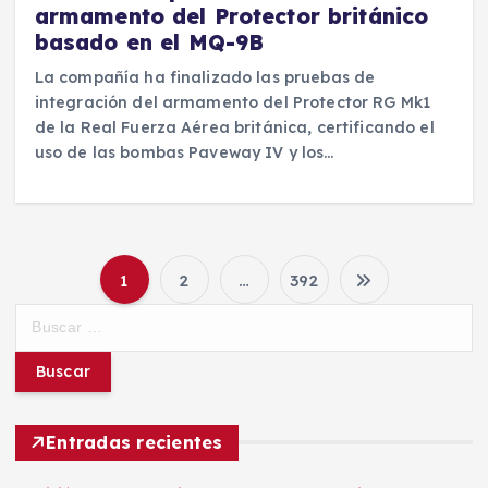
armamento del Protector británico
basado en el MQ-9B
La compañía ha finalizado las pruebas de
integración del armamento del Protector RG Mk1
de la Real Fuerza Aérea británica, certificando el
uso de las bombas Paveway IV y los…
1
2
…
392
P
B
u
a
s
c
g
a
r
Entradas recientes
i
: