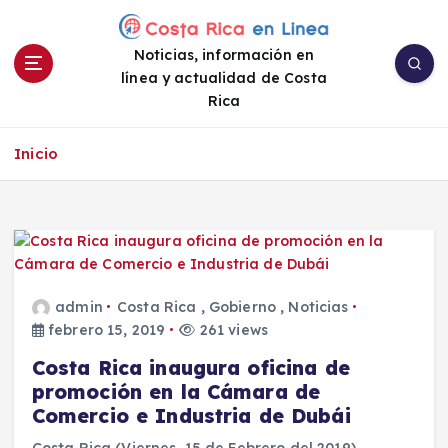
S
a
Noticias, información en
l
línea y actualidad de Costa
t
Rica
a
r
a
Inicio
l
c
o
n
t
e
admin
Costa Rica
,
Gobierno
,
Noticias
n
febrero 15, 2019
261 views
i
d
Costa Rica inaugura oficina de
o
promoción en la Cámara de
Comercio e Industria de Dubái
Costa Rica (Viernes, 15 de Febrero del 2019)