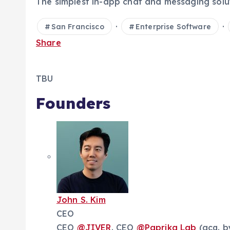
The simplest in-app chat and messaging solu
·
·
San Francisco
Enterprise Software
Share
TBU
Founders
John S. Kim
CEO
CEO
@
JIVER
. CEO
@
Paprika Lab
(acq. b