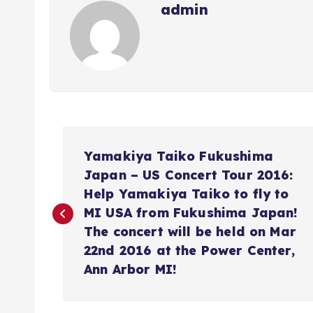
admin
N
Yamakiya Taiko Fukushima
a
Japan – US Concert Tour 2016:
Help Yamakiya Taiko to fly to
v
MI USA from Fukushima Japan!
The concert will be held on Mar
22nd 2016 at the Power Center,
e
Ann Arbor MI!
g