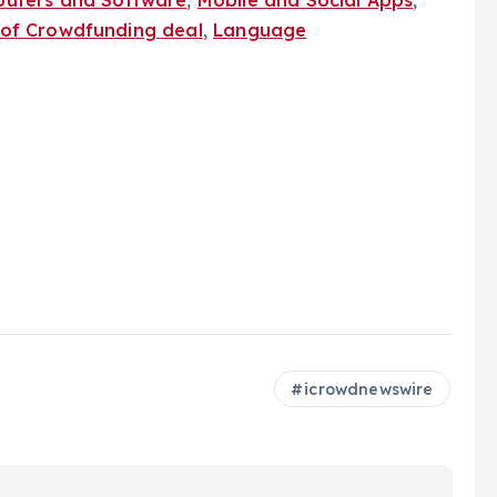
uters and Software
,
Mobile and Social Apps
,
of Crowdfunding deal
,
Language
icrowdnewswire