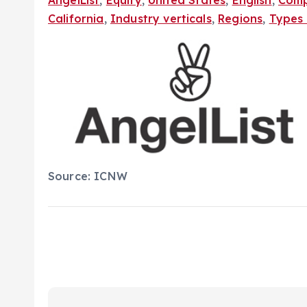
AngelList
,
Equity
,
United States
,
English
,
Comp
California
,
Industry verticals
,
Regions
,
Types 
Source: ICNW