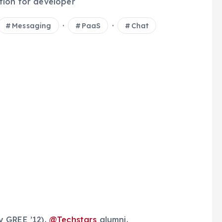
tion for developer
·
·
Messaging
PaaS
Chat
y GREE ’12).
@
Techstars
alumni.