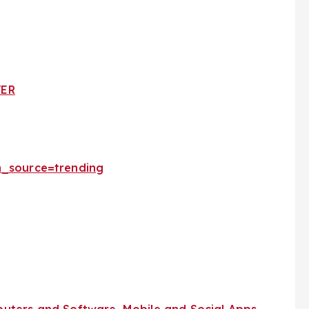
VER
m_source=trending