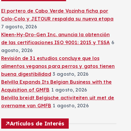
:
El portero de Cabo Verde Vozinha ficha por
Colo-Colo y JETOUR respalda su nueva etapa
7 agosto, 2026
Kleen-Hy-Dro-Gen Inc. anuncia la obtención
de las certificaciones ISO 9001: 2015 y TSSA
6
agosto, 2026
Revisión de 31 estudios concluye que los
alimentos veganos para perros y gatos tienen
buena digestibilidad
3 agosto, 2026
Belvilla Expands Its Belgian Business with the
Acquisition of GMFB
1 agosto, 2026
Belvilla breidt Belgische activiteiten uit met de
overname van GMFB
1 agosto, 2026
Artículos de Interés