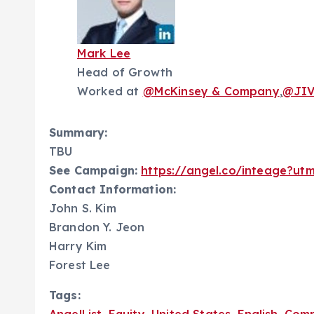
Mark Lee
Head of Growth
Worked at
@
McKinsey & Company
,
@
JI
Summary:
TBU
See Campaign:
https://angel.co/inteage?ut
Contact Information:
John S. Kim
Brandon Y. Jeon
Harry Kim
Forest Lee
Tags: