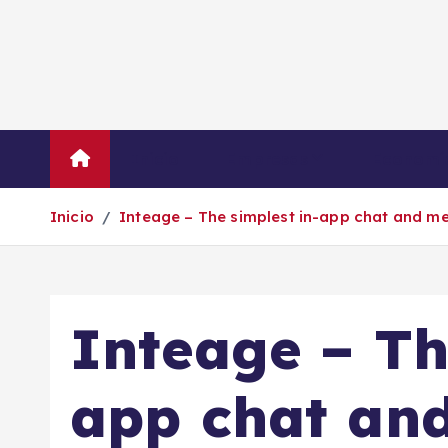
S
a
l
t
a
r
Inicio
Empresas
Economí
a
l
Inicio
Inteage – The simplest in-app chat and me
c
o
n
t
Inteage – Th
e
n
i
app chat an
d
o