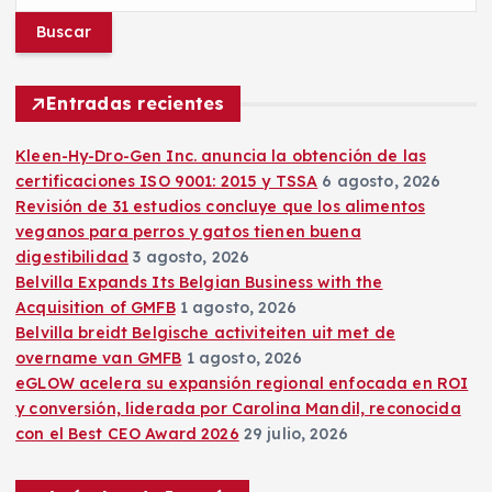
u
ó
s
c
n
a
r
Entradas recientes
d
:
Kleen-Hy-Dro-Gen Inc. anuncia la obtención de las
e
certificaciones ISO 9001: 2015 y TSSA
6 agosto, 2026
Revisión de 31 estudios concluye que los alimentos
e
veganos para perros y gatos tienen buena
digestibilidad
3 agosto, 2026
n
Belvilla Expands Its Belgian Business with the
Acquisition of GMFB
1 agosto, 2026
Belvilla breidt Belgische activiteiten uit met de
t
overname van GMFB
1 agosto, 2026
eGLOW acelera su expansión regional enfocada en ROI
r
y conversión, liderada por Carolina Mandil, reconocida
con el Best CEO Award 2026
29 julio, 2026
a