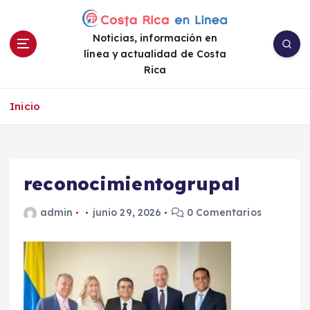
S
a
Noticias, información en
l
línea y actualidad de Costa
t
Rica
a
r
a
Inicio
l
c
o
n
reconocimientogrupal
t
e
admin
junio 29, 2026
0 Comentarios
n
i
d
o