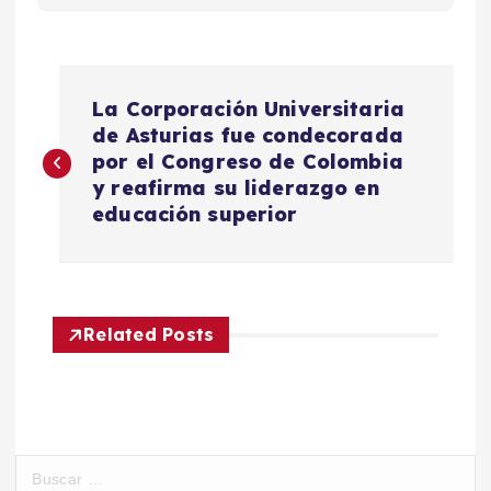
N
La Corporación Universitaria
a
de Asturias fue condecorada
por el Congreso de Colombia
v
y reafirma su liderazgo en
educación superior
e
g
Related Posts
a
c
i
B