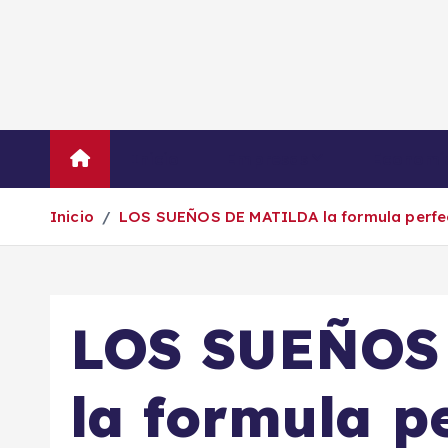
S
a
l
t
a
r
Inicio
Empresas
Economí
a
l
Inicio
LOS SUEÑOS DE MATILDA la formula perfect
c
o
n
t
LOS SUEÑOS
e
n
i
la formula p
d
o