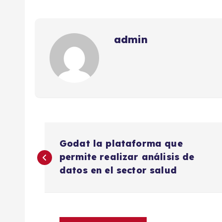
admin
N
Godat la plataforma que
a
permite realizar análisis de
datos en el sector salud
v
e