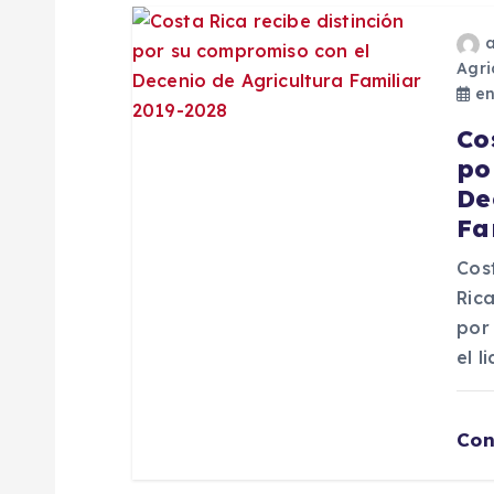
e
Agri
en
n
Co
t
po
De
r
Fa
Cos
a
Ric
por
d
el 
a
Con
s