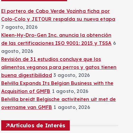
:
El portero de Cabo Verde Vozinha ficha por
Colo-Colo y JETOUR respalda su nueva etapa
7 agosto, 2026
Kleen-Hy-Dro-Gen Inc. anuncia la obtención
de las certificaciones ISO 9001: 2015 y TSSA
6
agosto, 2026
Revisión de 31 estudios concluye que los
alimentos veganos para perros y gatos tienen
buena digestibilidad
3 agosto, 2026
Belvilla Expands Its Belgian Business with the
Acquisition of GMFB
1 agosto, 2026
Belvilla breidt Belgische activiteiten uit met de
overname van GMFB
1 agosto, 2026
Artículos de Interés