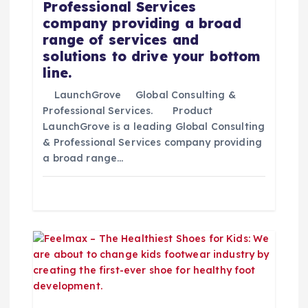
e
Professional Services
company providing a broad
n
range of services and
solutions to drive your bottom
t
line.
r
LaunchGrove Global Consulting &
Professional Services. Product
LaunchGrove is a leading Global Consulting
a
& Professional Services company providing
a broad range…
d
a
s