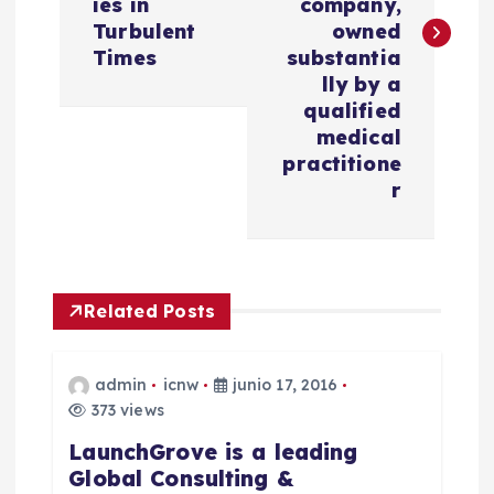
e
ies in
company,
Turbulent
owned
g
Times
substantia
lly by a
a
qualified
medical
c
practitione
r
i
ó
Related Posts
n
d
admin
icnw
junio 17, 2016
373 views
e
LaunchGrove is a leading
Global Consulting &