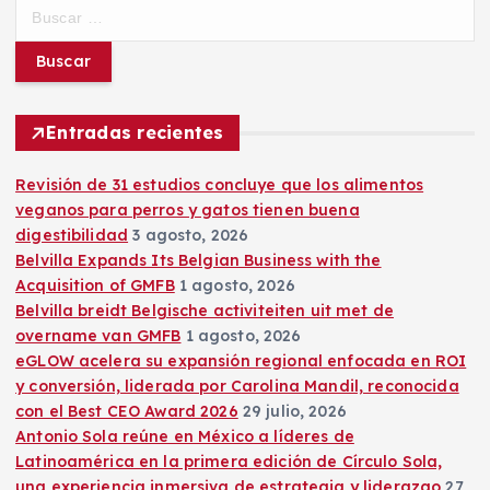
B
u
s
c
a
r
Entradas recientes
:
Revisión de 31 estudios concluye que los alimentos
veganos para perros y gatos tienen buena
digestibilidad
3 agosto, 2026
Belvilla Expands Its Belgian Business with the
Acquisition of GMFB
1 agosto, 2026
Belvilla breidt Belgische activiteiten uit met de
overname van GMFB
1 agosto, 2026
eGLOW acelera su expansión regional enfocada en ROI
y conversión, liderada por Carolina Mandil, reconocida
con el Best CEO Award 2026
29 julio, 2026
Antonio Sola reúne en México a líderes de
Latinoamérica en la primera edición de Círculo Sola,
una experiencia inmersiva de estrategia y liderazgo
27