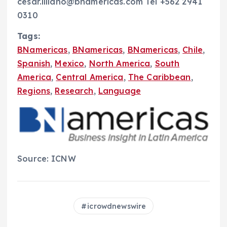
cesar.illiano@bnamericas.com Tel +562 2941
0310
Tags:
BNamericas
,
BNamericas
,
BNamericas
,
Chile
,
Spanish
,
Mexico
,
North America
,
South
America
,
Central America
,
The Caribbean
,
Regions
,
Research
,
Language
Source: ICNW
icrowdnewswire