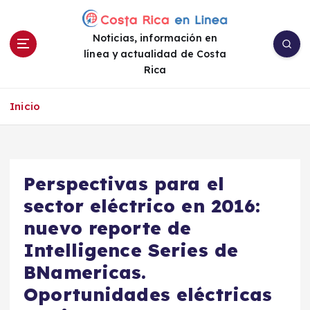
S
a
Noticias, información en
l
línea y actualidad de Costa
t
Rica
a
r
a
Inicio
l
c
o
n
Perspectivas para el
t
e
sector eléctrico en 2016:
n
nuevo reporte de
i
Intelligence Series de
d
o
BNamericas.
Oportunidades eléctricas