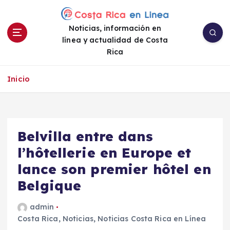
S
a
Noticias, información en
l
línea y actualidad de Costa
t
Rica
a
r
a
Inicio
l
c
o
n
Belvilla entre dans
t
e
l’hôtellerie en Europe et
n
lance son premier hôtel en
i
Belgique
d
o
admin
Costa Rica
,
Noticias
,
Noticias Costa Rica en Línea