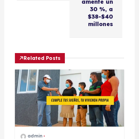
a
amente un
30 %, a
c
$38-$40
millones
i
ó
Related Posts
n
d
e
e
n
admin