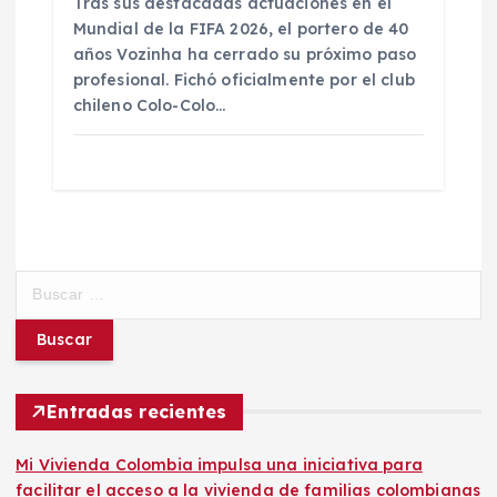
Tras sus destacadas actuaciones en el
Mundial de la FIFA 2026, el portero de 40
años Vozinha ha cerrado su próximo paso
profesional. Fichó oficialmente por el club
chileno Colo-Colo…
B
u
s
c
a
r
Entradas recientes
:
Mi Vivienda Colombia impulsa una iniciativa para
facilitar el acceso a la vivienda de familias colombianas