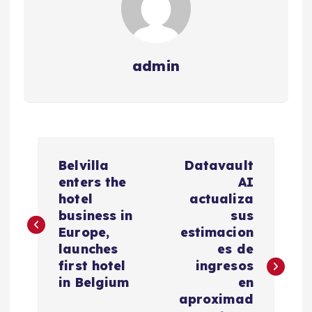
admin
N
Belvilla
Datavault
a
enters the
AI
hotel
actualiza
v
business in
sus
Europe,
estimacion
e
launches
es de
first hotel
ingresos
g
in Belgium
en
aproximad