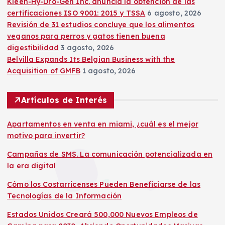
c
Kleen-Hy-Dro-Gen Inc. anuncia la obtención de las
certificaciones ISO 9001: 2015 y TSSA
6 agosto, 2026
i
Revisión de 31 estudios concluye que los alimentos
veganos para perros y gatos tienen buena
ó
digestibilidad
3 agosto, 2026
Belvilla Expands Its Belgian Business with the
n
Acquisition of GMFB
1 agosto, 2026
d
Artículos de Interés
e
Apartamentos en venta en miami, ¿cuál es el mejor
motivo para invertir?
e
Campañas de SMS. La comunicación potencializada en
la era digital
n
Cómo los Costarricenses Pueden Beneficiarse de las
t
Tecnologías de la Información
Estados Unidos Creará 500,000 Nuevos Empleos de
r