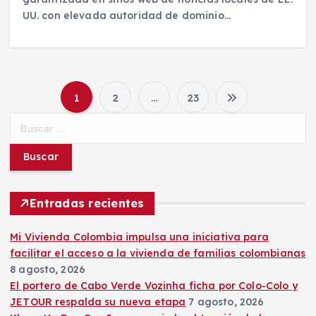
UU. con elevada autoridad de dominio…
1
2
…
23
P
B
u
a
s
c
g
a
r
Entradas recientes
i
:
Mi Vivienda Colombia impulsa una iniciativa para
n
facilitar el acceso a la vivienda de familias colombianas
8 agosto, 2026
a
El portero de Cabo Verde Vozinha ficha por Colo-Colo y
JETOUR respalda su nueva etapa
7 agosto, 2026