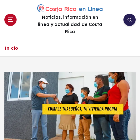
S
a
Noticias, información en
l
línea y actualidad de Costa
t
Rica
a
r
a
Inicio
l
c
o
n
t
e
n
i
d
o