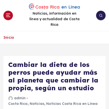
S
a
Noticias, información en
l
línea y actualidad de Costa
t
Rica
a
r
a
Inicio
l
c
o
n
Cambiar la dieta de los
t
e
perros puede ayudar más
n
al planeta que cambiar la
i
propia, según un estudio
d
o
admin
Costa Rica
,
Noticias
,
Noticias Costa Rica en Línea