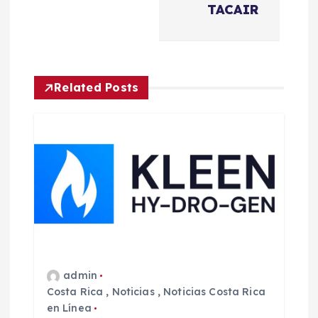
c
TACAIR
i
ó
Related Posts
n
d
e
e
n
t
admin
Costa Rica
,
Noticias
,
Noticias Costa Rica
r
en Línea