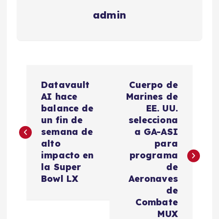
admin
N
Datavault
Cuerpo de
a
AI hace
Marines de
balance de
EE. UU.
v
un fin de
selecciona
semana de
a GA-ASI
e
alto
para
impacto en
programa
g
la Super
de
Bowl LX
Aeronaves
a
de
Combate
MUX