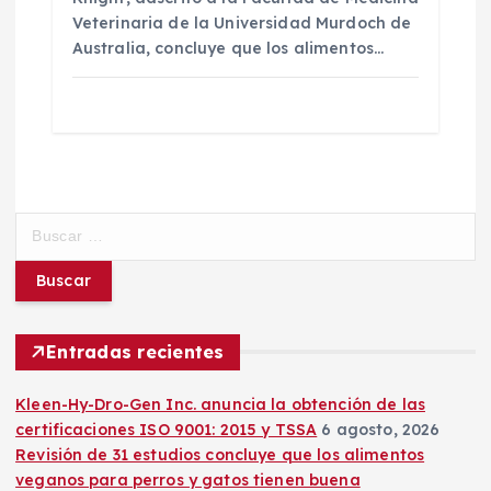
Veterinaria de la Universidad Murdoch de
Australia, concluye que los alimentos…
B
u
s
c
a
r
Entradas recientes
:
Kleen-Hy-Dro-Gen Inc. anuncia la obtención de las
certificaciones ISO 9001: 2015 y TSSA
6 agosto, 2026
Revisión de 31 estudios concluye que los alimentos
veganos para perros y gatos tienen buena