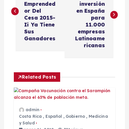
v
Emprended
inversión
or Del
en España
e
Cesa 2015-
para
Ii Ya Tiene
11.000
g
Sus
empresas
Ganadores
Latinoame
a
ricanas
c
i
Related Posts
ó
n
admin
d
Costa Rica
,
Español
,
Gobierno
,
Medicina
y Salud