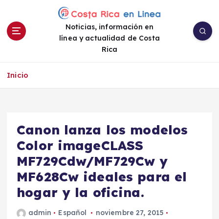
S
a
Noticias, información en
l
línea y actualidad de Costa
t
Rica
a
r
a
Inicio
l
c
o
n
Canon lanza los modelos
t
e
Color imageCLASS
n
MF729Cdw/MF729Cw y
i
MF628Cw ideales para el
d
o
hogar y la oficina.
admin
Español
noviembre 27, 2015