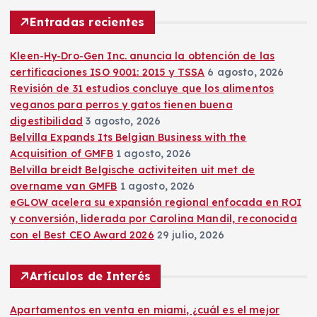
a
r
Entradas recientes
:
Kleen-Hy-Dro-Gen Inc. anuncia la obtención de las
certificaciones ISO 9001: 2015 y TSSA
6 agosto, 2026
Revisión de 31 estudios concluye que los alimentos
veganos para perros y gatos tienen buena
digestibilidad
3 agosto, 2026
Belvilla Expands Its Belgian Business with the
Acquisition of GMFB
1 agosto, 2026
Belvilla breidt Belgische activiteiten uit met de
overname van GMFB
1 agosto, 2026
eGLOW acelera su expansión regional enfocada en ROI
y conversión, liderada por Carolina Mandil, reconocida
con el Best CEO Award 2026
29 julio, 2026
Artículos de Interés
Apartamentos en venta en miami, ¿cuál es el mejor