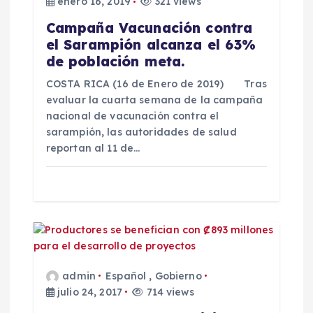
e
enero 16, 2019
321 views
Campaña Vacunación contra
e
el Sarampión alcanza el 63%
de población meta.
n
COSTA RICA (16 de Enero de 2019) Tras
evaluar la cuarta semana de la campaña
t
nacional de vacunación contra el
sarampión, las autoridades de salud
r
reportan al 11 de…
a
d
a
s
admin
Español
,
Gobierno
julio 24, 2017
714 views