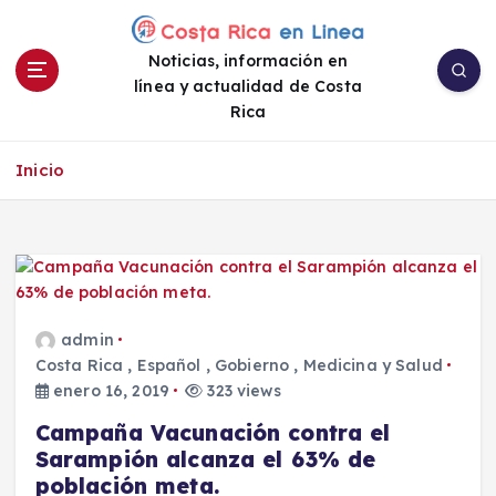
S
a
Noticias, información en
l
línea y actualidad de Costa
t
Rica
a
r
a
Inicio
l
c
o
n
t
e
admin
n
Costa Rica
,
Español
,
Gobierno
,
Medicina y Salud
i
enero 16, 2019
323 views
d
o
Campaña Vacunación contra el
Sarampión alcanza el 63% de
población meta.