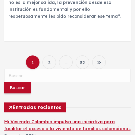
no es la mejor salida, la prevención desde esa
institución es fundamental y por ello
respetuosamente les pido reconsiderar ese tema”.
1
2
…
32
P
B
u
a
s
c
g
a
r
Entradas recientes
i
:
Mi Vivienda Colombia impulsa una iniciativa para
n
facilitar el acceso a la vivienda de familias colombianas