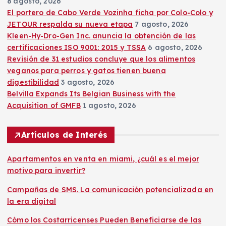
8 agosto, 2026
a
El portero de Cabo Verde Vozinha ficha por Colo-Colo y
JETOUR respalda su nueva etapa
7 agosto, 2026
c
Kleen-Hy-Dro-Gen Inc. anuncia la obtención de las
certificaciones ISO 9001: 2015 y TSSA
6 agosto, 2026
i
Revisión de 31 estudios concluye que los alimentos
veganos para perros y gatos tienen buena
ó
digestibilidad
3 agosto, 2026
Belvilla Expands Its Belgian Business with the
n
Acquisition of GMFB
1 agosto, 2026
d
Artículos de Interés
e
Apartamentos en venta en miami, ¿cuál es el mejor
motivo para invertir?
e
Campañas de SMS. La comunicación potencializada en
la era digital
n
Cómo los Costarricenses Pueden Beneficiarse de las