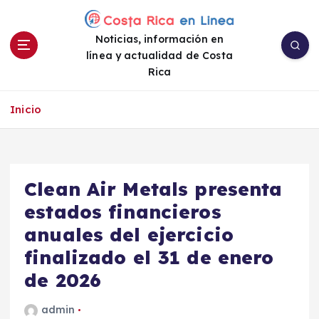
S
a
Noticias, información en
l
línea y actualidad de Costa
t
Rica
a
r
a
Inicio
l
c
o
n
Clean Air Metals presenta
t
e
estados financieros
n
anuales del ejercicio
i
finalizado el 31 de enero
d
o
de 2026
admin