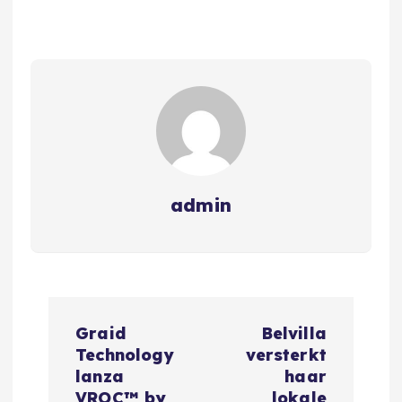
admin
N
Graid
Belvilla
a
Technology
versterkt
lanza
haar
VROC™ by
lokale