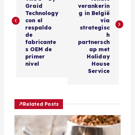
v
Graid
verankerin
e
Technology
g in België
con el
via
g
respaldo
strategisc
de
h
a
fabricante
partnersch
s OEM de
ap met
c
primer
Holiday
nivel
House
i
Service
ó
n
Related Posts
d
e