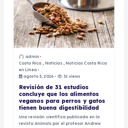
e
n
t
r
admin
Costa Rica
,
Noticias
,
Noticias Costa Rica
a
en Línea
agosto 3, 2026
31 views
d
Revisión de 31 estudios
a
concluye que los alimentos
veganos para perros y gatos
s
tienen buena digestibilidad
Una revisión científica publicada en la
revista Animals por el profesor Andrew