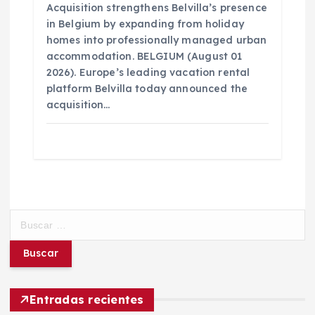
Acquisition strengthens Belvilla’s presence
in Belgium by expanding from holiday
homes into professionally managed urban
accommodation. BELGIUM (August 01
2026). Europe’s leading vacation rental
platform Belvilla today announced the
acquisition…
B
u
s
c
a
r
Entradas recientes
: