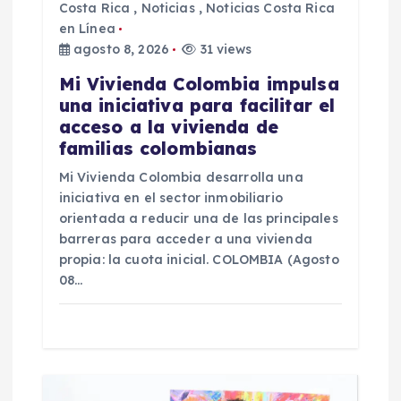
Costa Rica
,
Noticias
,
Noticias Costa Rica
t
en Línea
agosto 8, 2026
31 views
r
Mi Vivienda Colombia impulsa
a
una iniciativa para facilitar el
acceso a la vivienda de
d
familias colombianas
Mi Vivienda Colombia desarrolla una
a
iniciativa en el sector inmobiliario
orientada a reducir una de las principales
s
barreras para acceder a una vivienda
propia: la cuota inicial. COLOMBIA (Agosto
08…