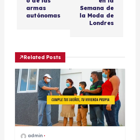
o de las
en la
a
armas
Semana de
autónomas
la Moda de
c
Londres
i
ó
Related Posts
n
d
e
e
n
admin