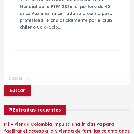
Mundial de la FIFA 2026, el portero de 40
años Vozinha ha cerrado su próximo paso
profesional. Fichó oficialmente por el club
chileno Colo-Colo…
B
u
s
c
a
r
Entradas recientes
:
Mi Vivienda Colombia impulsa una iniciativa para
facilitar el acceso a la vivienda de familias colombianas