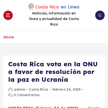
S
a
Noticias, información en
l
línea y actualidad de Costa
t
Rica
a
r
a
Inicio
l
c
o
n
Costa Rica vota en la ONU
t
e
a favor de resolución por
n
la paz en Ucrania
i
d
admin
Costa Rica
febrero 24, 2023
o
0 Comentarios