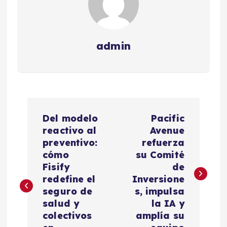
admin
N
Del modelo
Pacific
a
reactivo al
Avenue
preventivo:
refuerza
v
cómo
su Comité
Fisify
de
e
redefine el
Inversione
seguro de
s, impulsa
g
salud y
la IA y
colectivos
amplía su