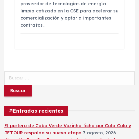
proveedor de tecnologías de energía
limpia cotizado en la CSE para acelerar su
comercialización y optar a importantes
contratos…
B
u
s
c
a
r
Entradas recientes
:
El portero de Cabo Verde Vozinha ficha por Colo-Colo y
JETOUR respalda su nueva etapa
7 agosto, 2026