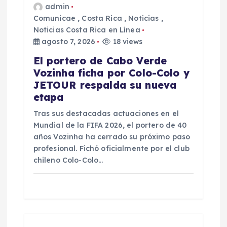
t
admin
Comunicae
,
Costa Rica
,
Noticias
,
r
Noticias Costa Rica en Línea
agosto 7, 2026
18 views
a
El portero de Cabo Verde
d
Vozinha ficha por Colo-Colo y
JETOUR respalda su nueva
a
etapa
Tras sus destacadas actuaciones en el
s
Mundial de la FIFA 2026, el portero de 40
años Vozinha ha cerrado su próximo paso
profesional. Fichó oficialmente por el club
chileno Colo-Colo…