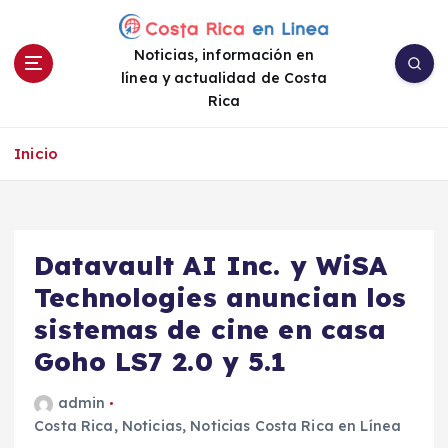
S
a
Noticias, información en
l
línea y actualidad de Costa
t
Rica
a
r
a
Inicio
l
c
o
n
Datavault AI Inc. y WiSA
t
e
Technologies anuncian los
n
sistemas de cine en casa
i
Goho LS7 2.0 y 5.1
d
o
admin
Costa Rica
,
Noticias
,
Noticias Costa Rica en Línea