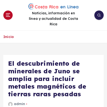
S
a
Noticias, información en
l
línea y actualidad de Costa
t
Rica
a
r
a
Inicio
l
c
o
n
El descubrimiento de
t
e
minerales de Juno se
n
amplía para incluir
i
metales magnéticos de
d
o
tierras raras pesadas
admin