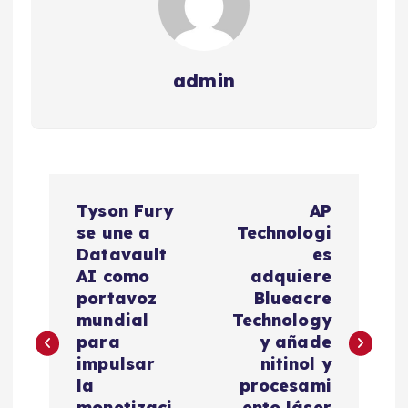
admin
N
Tyson Fury
AP
a
se une a
Technologi
Datavault
es
v
AI como
adquiere
portavoz
Blueacre
e
mundial
Technology
para
y añade
g
impulsar
nitinol y
la
procesami
monetizaci
ento láser