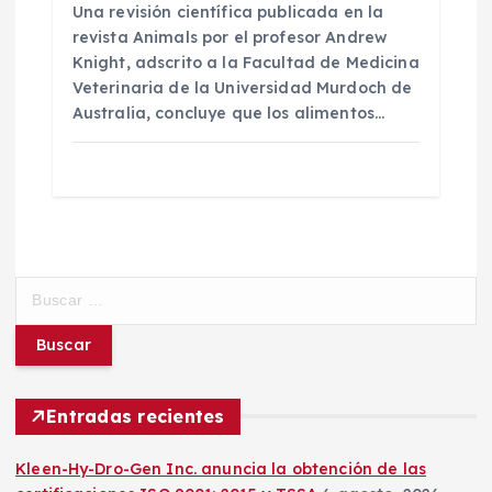
Una revisión científica publicada en la
revista Animals por el profesor Andrew
Knight, adscrito a la Facultad de Medicina
Veterinaria de la Universidad Murdoch de
Australia, concluye que los alimentos…
B
u
s
c
a
r
Entradas recientes
:
Kleen-Hy-Dro-Gen Inc. anuncia la obtención de las