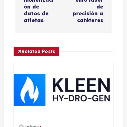
a
ón de
de
c
datos de
precisión a
atletas
catéteres
i
ó
Related Posts
n
d
e
e
n
admin