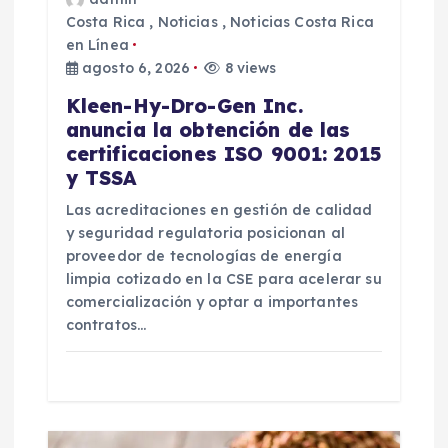
t
Costa Rica
,
Noticias
,
Noticias Costa Rica
r
en Línea
agosto 6, 2026
8 views
a
Kleen-Hy-Dro-Gen Inc.
anuncia la obtención de las
d
certificaciones ISO 9001: 2015
y TSSA
a
Las acreditaciones en gestión de calidad
y seguridad regulatoria posicionan al
s
proveedor de tecnologías de energía
limpia cotizado en la CSE para acelerar su
comercialización y optar a importantes
contratos…