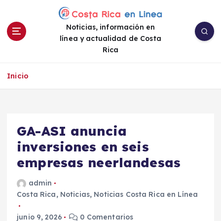
S
a
Noticias, información en
l
línea y actualidad de Costa
t
Rica
a
r
a
Inicio
l
c
o
n
GA-ASI anuncia
t
e
inversiones en seis
n
empresas neerlandesas
i
d
admin
o
Costa Rica
,
Noticias
,
Noticias Costa Rica en Línea
junio 9, 2026
0 Comentarios