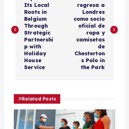
a
Its Local
regresa a
v
Roots in
Londres
Belgium
como socio
e
Through
oficial de
Strategic
ropa y
g
Partnershi
camisetas
p with
de
a
Holiday
Chesterton
House
s Polo in
c
Service
the Park
i
ó
Related Posts
n
d