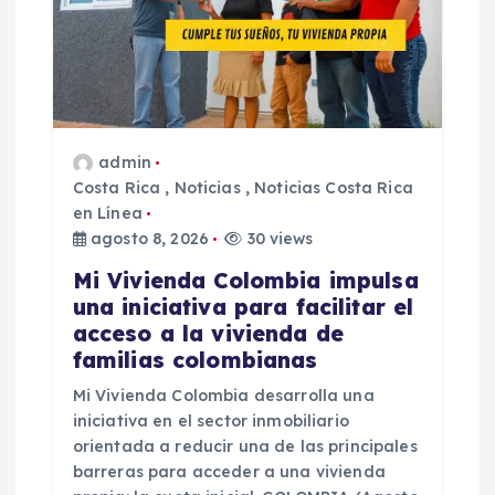
e
e
n
admin
Costa Rica
,
Noticias
,
Noticias Costa Rica
t
en Línea
agosto 8, 2026
30 views
r
Mi Vivienda Colombia impulsa
a
una iniciativa para facilitar el
acceso a la vivienda de
d
familias colombianas
Mi Vivienda Colombia desarrolla una
a
iniciativa en el sector inmobiliario
orientada a reducir una de las principales
s
barreras para acceder a una vivienda