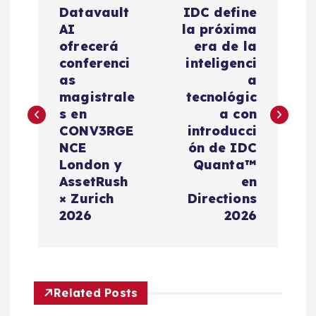
N
Datavault
IDC define
a
AI
la próxima
ofrecerá
era de la
v
conferenci
inteligenci
as
a
e
magistrale
tecnológic
s en
a con
g
CONV3RGE
introducci
NCE
ón de IDC
a
London y
Quanta™
AssetRush
en
c
× Zurich
Directions
2026
2026
i
ó
Related Posts
n