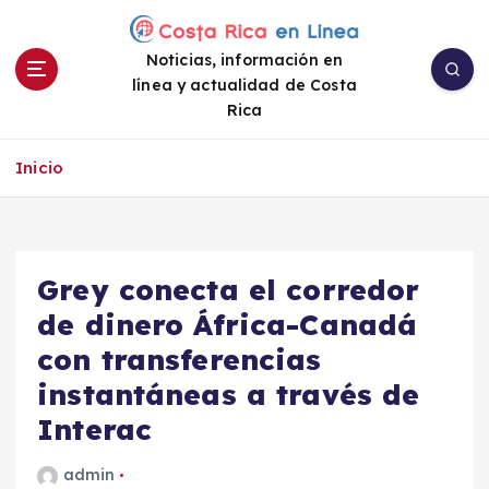
S
a
Noticias, información en
l
línea y actualidad de Costa
t
Rica
a
r
a
Inicio
l
c
o
n
Grey conecta el corredor
t
e
de dinero África-Canadá
n
con transferencias
i
instantáneas a través de
d
o
Interac
admin