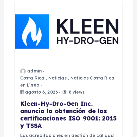
d
e
e
n
t
admin
Costa Rica
,
Noticias
,
Noticias Costa Rica
r
en Línea
agosto 6, 2026
8 views
a
Kleen-Hy-Dro-Gen Inc.
anuncia la obtención de las
d
certificaciones ISO 9001: 2015
y TSSA
a
Las acreditaciones en gestión de calidad