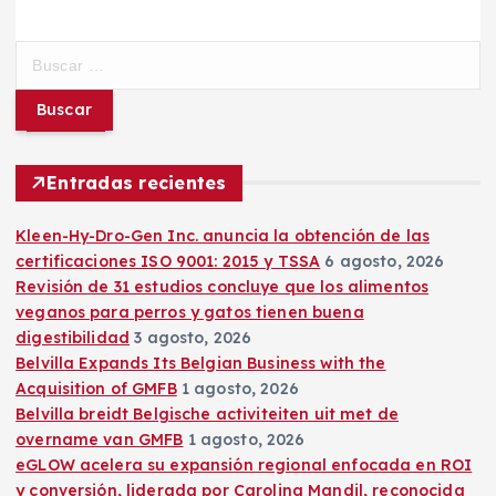
B
u
s
c
a
r
Entradas recientes
:
Kleen-Hy-Dro-Gen Inc. anuncia la obtención de las
certificaciones ISO 9001: 2015 y TSSA
6 agosto, 2026
Revisión de 31 estudios concluye que los alimentos
veganos para perros y gatos tienen buena
digestibilidad
3 agosto, 2026
Belvilla Expands Its Belgian Business with the
Acquisition of GMFB
1 agosto, 2026
Belvilla breidt Belgische activiteiten uit met de
overname van GMFB
1 agosto, 2026
eGLOW acelera su expansión regional enfocada en ROI
y conversión, liderada por Carolina Mandil, reconocida