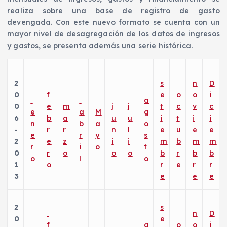
realiza sobre una base de registro de gasto
devengada. Con este nuevo formato se cuenta con un
mayor nivel de desagregación de los datos de ingresos
y gastos, se presenta además una serie histórica.
2
s
n
D
0
f
e
o
o
i
a
0
e
m
j
j
t
c
v
c
e
a
M
g
6
b
a
u
u
i
t
i
i
n
b
a
o
-
r
r
n
l
e
u
e
e
e
r
y
s
2
e
z
i
i
m
b
m
m
r
i
o
t
0
r
o
o
o
b
r
b
b
o
l
o
1
o
r
e
r
r
3
e
e
e
2
s
n
D
0
e
f
a
o
o
i