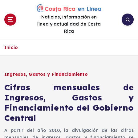
S
a
Noticias, información en
l
línea y actualidad de Costa
t
Rica
a
r
a
Inicio
l
c
o
n
Ingresos, Gastos y Financiamiento
t
Cifras mensuales de
e
n
Ingresos, Gastos y
i
Financiamiento del Gobierno
d
Central
o
A partir del año 2010, la divulgación de las cifras
mensuales de ingresos, gastos y financiamiento se