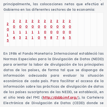
principalmente, las colocaciones netas que efectúa el
Gobierno en los diferentes sectores de la economía:
2
2
2
2
2
2
2
2
2
2
2
0
0
0
0
0
0
0
0
0
0
0
1
1
1
1
1
0
0
0
0
0
1
4
3
2
1
0
9
8
7
6
5
5
En 1986 el Fondo Monetario Internacional estableció las
Normas Especiales para la Divulgación de Datos (NEDD)
para orientar la labor de divulgación de los principales
datos de los países, de forma tal que se disponga de
información adecuada para evaluar la situación
económica de cada país. Para facilitar el acceso de la
información sobre las prácticas de divulgación de datos
de los países suscriptores de las NEDD, se estableció, en
el sitio Web del FMI (
http://dsbb.imf.org/
), la Cartelera
Electrónica de Divulgación de Datos (CEDD) donde se