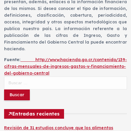
presentan, además, enlaces a la información financiera
de los mismos. Si desea conocer el tipo de información,
definiciones, clasificación, cobertura, periodicidad,
acceso, integridad y otros aspectos metodológicos que
publica nuestro país. La información referente a la
publicación de las cifras de Ingreso, Gasto y
Financiamiento del Gobierno Central la puede encontrar
haciendo.
Fuente:
http://www.hacienda.go.cr/contenido/139-
cifras-mensuales-de-ingresos-gastos-y-financiamiento-
del-gobierno-central
B
u
s
c
a
r
Entradas recientes
:
Revisión de 31 estudios concluye que los alimentos