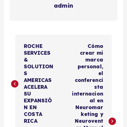
admin
N
ROCHE
Cómo
a
SERVICES
crear mi
&
marca
v
SOLUTION
personal,
S
el
e
AMERICAS
conferenci
ACELERA
sta
g
SU
internacion
EXPANSIÓ
al en
a
N EN
Neuromar
COSTA
keting y
c
RICA
Neurovent