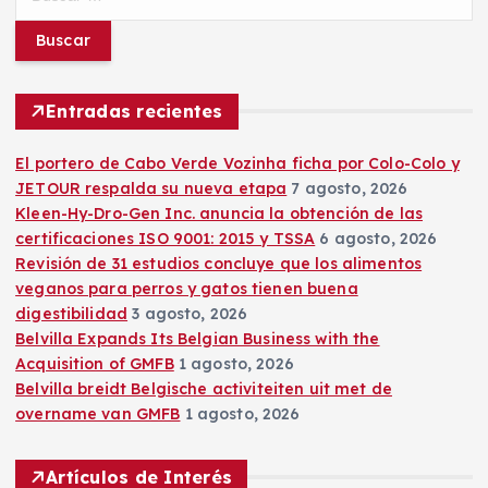
u
s
c
a
r
Entradas recientes
:
El portero de Cabo Verde Vozinha ficha por Colo-Colo y
JETOUR respalda su nueva etapa
7 agosto, 2026
Kleen-Hy-Dro-Gen Inc. anuncia la obtención de las
certificaciones ISO 9001: 2015 y TSSA
6 agosto, 2026
Revisión de 31 estudios concluye que los alimentos
veganos para perros y gatos tienen buena
digestibilidad
3 agosto, 2026
Belvilla Expands Its Belgian Business with the
Acquisition of GMFB
1 agosto, 2026
Belvilla breidt Belgische activiteiten uit met de
overname van GMFB
1 agosto, 2026
Artículos de Interés