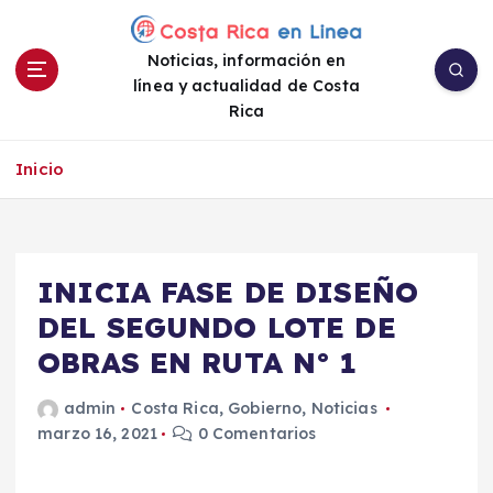
S
a
Noticias, información en
l
línea y actualidad de Costa
t
Rica
a
r
a
Inicio
l
c
o
n
INICIA FASE DE DISEÑO
t
e
DEL SEGUNDO LOTE DE
n
OBRAS EN RUTA N° 1
i
d
admin
Costa Rica
,
Gobierno
,
Noticias
o
marzo 16, 2021
0 Comentarios