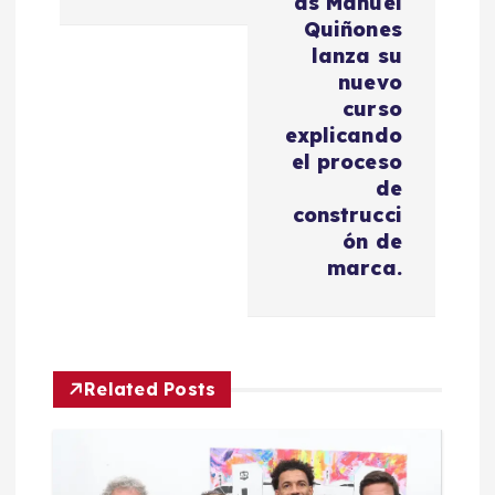
as Manuel
i
Quiñones
lanza su
nuevo
ó
curso
explicando
n
el proceso
de
d
construcci
ón de
e
marca.
e
n
Related Posts
t
r