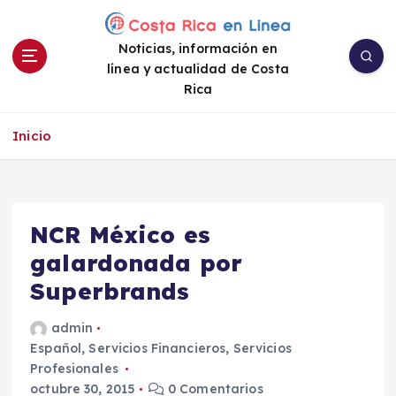
S
a
Noticias, información en
l
línea y actualidad de Costa
t
Rica
a
r
a
Inicio
l
c
o
n
NCR México es
t
e
galardonada por
n
Superbrands
i
d
admin
o
Español
,
Servicios Financieros
,
Servicios
Profesionales
octubre 30, 2015
0 Comentarios