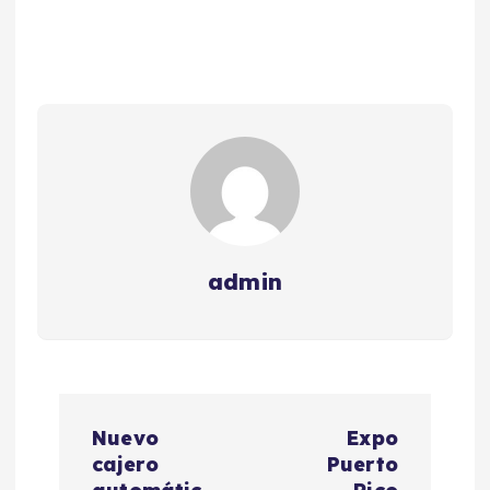
admin
N
Nuevo
Expo
a
cajero
Puerto