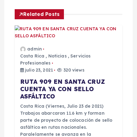
e
Related Posts
e
n
t
admin
Costa Rica
,
Noticias
,
Servicios
Profesionales
r
julio 23, 2021
320 views
a
RUTA 909 EN SANTA CRUZ
CUENTA YA CON SELLO
d
ASFÁLTICO
Costa Rica (Viernes, Julio 23 de 2021)
a
Trabajos abarcaron 11.6 km y forman
parte de proyecto de colocación de sello
s
asfáltico en rutas nacionales.
Paralelamente se avanza en la