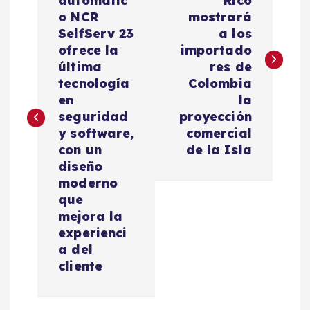
automátic
Rico
v
o NCR
mostrará
SelfServ 23
a los
e
ofrece la
importado
última
res de
g
tecnología
Colombia
en
la
a
seguridad
proyección
y software,
comercial
c
con un
de la Isla
diseño
i
moderno
que
mejora la
ó
experienci
a del
n
cliente
d