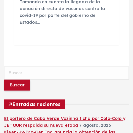
Tomando en cuenta la llegada de la
donación directa de vacunas contra la
covid-19 por parte del gobierno de
Estados…
B
u
s
c
a
r
Entradas recientes
:
El portero de Cabo Verde Vozinha ficha por Colo-Colo y
JETOUR respalda su nueva etapa
7 agosto, 2026
Kleen-Hy-Dro-Gen Inc. anuncia la obtención de las