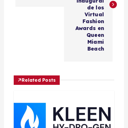
inaugural
g
de los
Virtual
a
Fashion
Awards en
c
Queen
Miami
i
Beach
ó
n
Related Posts
d
e
e