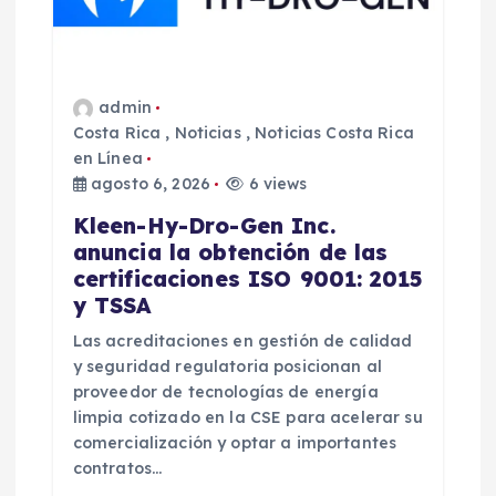
n
t
admin
r
Costa Rica
,
Noticias
,
Noticias Costa Rica
en Línea
a
agosto 6, 2026
6 views
Kleen-Hy-Dro-Gen Inc.
d
anuncia la obtención de las
certificaciones ISO 9001: 2015
a
y TSSA
s
Las acreditaciones en gestión de calidad
y seguridad regulatoria posicionan al
proveedor de tecnologías de energía
limpia cotizado en la CSE para acelerar su
comercialización y optar a importantes
contratos…