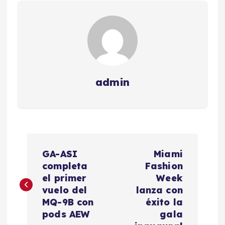
admin
N
GA-ASI
Miami
a
completa
Fashion
el primer
Week
v
vuelo del
lanza con
MQ-9B con
éxito la
e
pods AEW
gala