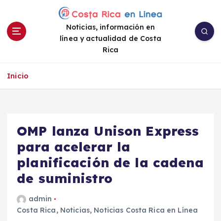
S
a
Noticias, información en
l
línea y actualidad de Costa
t
Rica
a
r
a
Inicio
l
c
o
n
OMP lanza Unison Express
t
e
para acelerar la
n
planificación de la cadena
i
de suministro
d
o
admin
Costa Rica
,
Noticias
,
Noticias Costa Rica en Línea