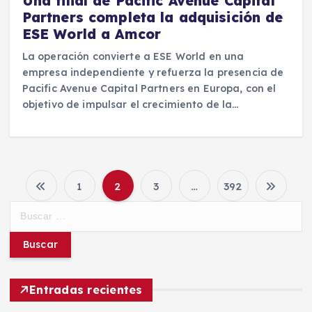
Una filial de Pacific Avenue Capital
Partners completa la adquisición de
ESE World a Amcor
La operación convierte a ESE World en una
empresa independiente y refuerza la presencia de
Pacific Avenue Capital Partners en Europa, con el
objetivo de impulsar el crecimiento de la…
1
2
3
…
392
P
B
u
a
s
c
g
a
r
Entradas recientes
i
: