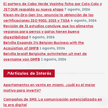
El portero de Cabo Verde Vozinha ficha por Colo-Colo y
n
JETOUR respalda su nueva etapa
7 agosto, 2026
Kleen-Hy-Dro-Gen Inc. anuncia la obtención de las
a
certificaciones ISO 9001: 2015 y TSSA
6 agosto, 2026
Revisión de 31 estudios concluye que los alimentos
c
veganos para perros y gatos tienen buena
digestibilidad
3 agosto, 2026
i
Belvilla Expands Its Belgian Business with the
Acquisition of GMFB
1 agosto, 2026
ó
Belvilla breidt Belgische activiteiten uit met de
overname van GMFB
1 agosto, 2026
n
Artículos de Interés
d
Apartamentos en venta en miami, ¿cuál es el mejor
e
motivo para invertir?
Campañas de SMS. La comunicación potencializada en
e
la era digital