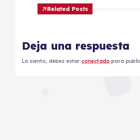
e
Related Posts
g
Deja una respuesta
a
c
Lo siento, debes estar
conectado
para publi
i
ó
n
d