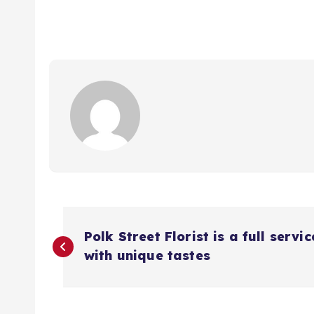
N
Polk Street Florist is a full serv
a
with unique tastes
v