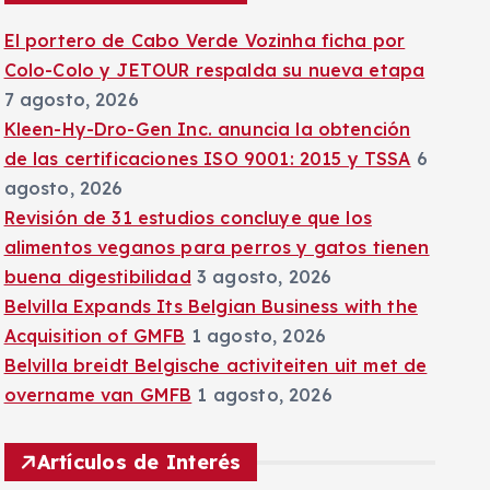
:
El portero de Cabo Verde Vozinha ficha por
Colo-Colo y JETOUR respalda su nueva etapa
7 agosto, 2026
Kleen-Hy-Dro-Gen Inc. anuncia la obtención
de las certificaciones ISO 9001: 2015 y TSSA
6
agosto, 2026
Revisión de 31 estudios concluye que los
alimentos veganos para perros y gatos tienen
buena digestibilidad
3 agosto, 2026
Belvilla Expands Its Belgian Business with the
Acquisition of GMFB
1 agosto, 2026
Belvilla breidt Belgische activiteiten uit met de
overname van GMFB
1 agosto, 2026
Artículos de Interés