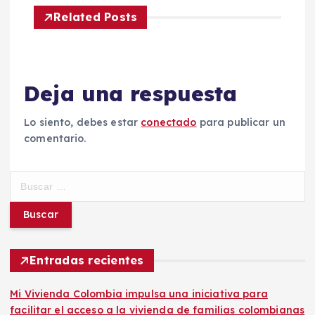
g
Related Posts
a
c
Deja una respuesta
i
Lo siento, debes estar
conectado
para publicar un
comentario.
ó
n
B
u
d
s
c
a
e
r
Entradas recientes
:
e
Mi Vivienda Colombia impulsa una iniciativa para
facilitar el acceso a la vivienda de familias colombianas