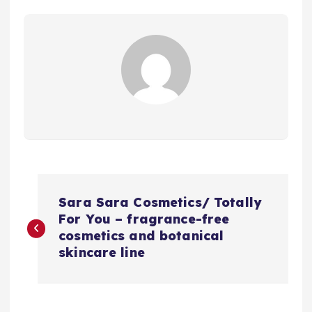
N
Sara Sara Cosmetics/ Totally
a
For You – fragrance-free
cosmetics and botanical
v
skincare line
e