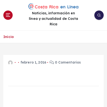
S
a
Noticias, información en
l
línea y actualidad de Costa
t
Rica
a
r
a
Inicio
l
c
o
n
febrero 1, 2016
0 Comentarios
t
e
n
i
d
o