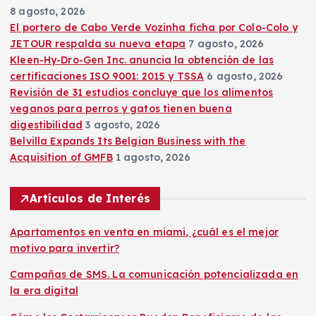
n
8 agosto, 2026
El portero de Cabo Verde Vozinha ficha por Colo-Colo y
t
JETOUR respalda su nueva etapa
7 agosto, 2026
Kleen-Hy-Dro-Gen Inc. anuncia la obtención de las
r
certificaciones ISO 9001: 2015 y TSSA
6 agosto, 2026
Revisión de 31 estudios concluye que los alimentos
a
veganos para perros y gatos tienen buena
digestibilidad
3 agosto, 2026
d
Belvilla Expands Its Belgian Business with the
Acquisition of GMFB
1 agosto, 2026
a
Artículos de Interés
s
Apartamentos en venta en miami, ¿cuál es el mejor
motivo para invertir?
Campañas de SMS. La comunicación potencializada en
la era digital