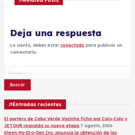
Related Posts
g
a
Deja una respuesta
c
Lo siento, debes estar
conectado
para publicar un
i
comentario.
ó
B
n
u
s
c
d
a
r
Entradas recientes
e
:
El portero de Cabo Verde Vozinha ficha por Colo-Colo y
e
JETOUR respalda su nueva etapa
7 agosto, 2026
Kleen-Hy-Dro-Gen Inc. anuncia la obtención de las