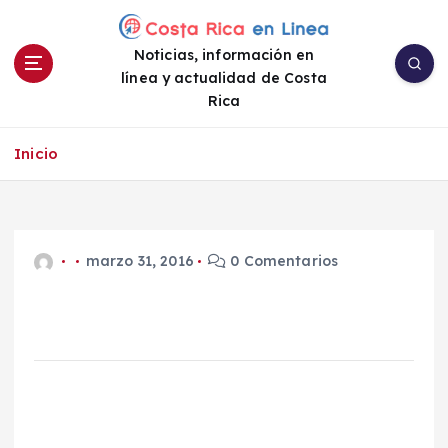
S
a
Noticias, información en
l
línea y actualidad de Costa
t
Rica
a
r
a
Inicio
l
c
o
n
marzo 31, 2016
0 Comentarios
t
e
n
i
d
o