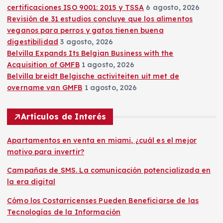
n
certificaciones ISO 9001: 2015 y TSSA
6 agosto, 2026
Revisión de 31 estudios concluye que los alimentos
t
veganos para perros y gatos tienen buena
digestibilidad
3 agosto, 2026
r
Belvilla Expands Its Belgian Business with the
Acquisition of GMFB
1 agosto, 2026
a
Belvilla breidt Belgische activiteiten uit met de
overname van GMFB
1 agosto, 2026
d
Artículos de Interés
a
Apartamentos en venta en miami, ¿cuál es el mejor
s
motivo para invertir?
Campañas de SMS. La comunicación potencializada en
la era digital
Cómo los Costarricenses Pueden Beneficiarse de las
Tecnologías de la Información