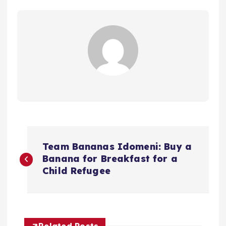
N
Team Bananas Idomeni: Buy a
a
Banana for Breakfast for a
Child Refugee
v
e