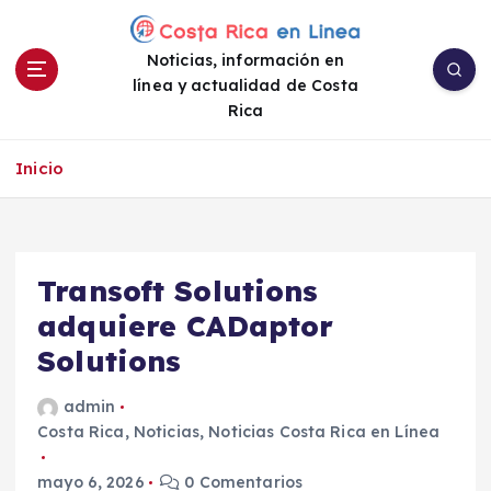
S
a
Noticias, información en
l
línea y actualidad de Costa
t
Rica
a
r
a
Inicio
l
c
o
n
Transoft Solutions
t
e
adquiere CADaptor
n
Solutions
i
d
admin
o
Costa Rica
,
Noticias
,
Noticias Costa Rica en Línea
mayo 6, 2026
0 Comentarios