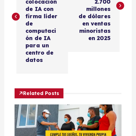
colocación
2.700
e
de IA con
millones
firma líder
de dólares
g
de
en ventas
computaci
minoristas
a
ón de IA
en 2025
para un
c
centro de
datos
i
ó
Related Posts
n
d
e