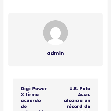
admin
N
Digi Power
U.S. Polo
a
X firma
Assn.
acuerdo
alcanza un
v
de
récord de