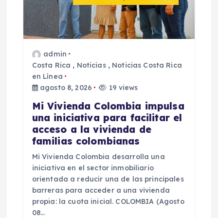
e
n
admin
t
Costa Rica
,
Noticias
,
Noticias Costa Rica
en Línea
r
agosto 8, 2026
19 views
a
Mi Vivienda Colombia impulsa
una iniciativa para facilitar el
d
acceso a la vivienda de
familias colombianas
a
Mi Vivienda Colombia desarrolla una
iniciativa en el sector inmobiliario
s
orientada a reducir una de las principales
barreras para acceder a una vivienda
propia: la cuota inicial. COLOMBIA (Agosto
08…