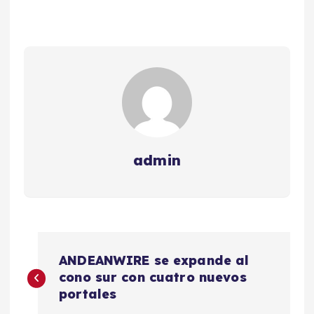
admin
N
ANDEANWIRE se expande al
a
cono sur con cuatro nuevos
portales