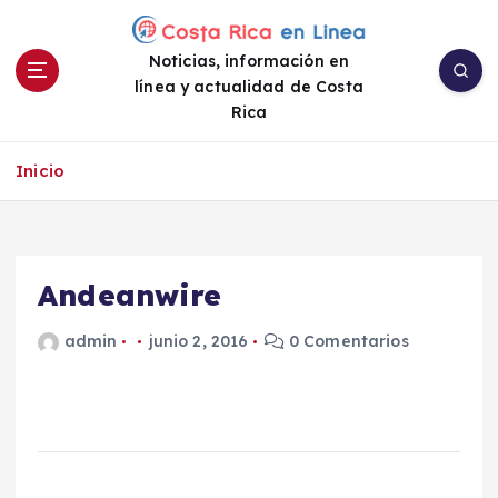
S
a
Noticias, información en
l
línea y actualidad de Costa
t
Rica
a
r
a
Inicio
l
c
o
n
Andeanwire
t
e
admin
junio 2, 2016
0 Comentarios
n
i
d
o