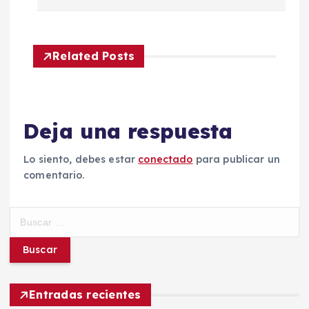
v
e
Related Posts
g
a
Deja una respuesta
c
Lo siento, debes estar
conectado
para publicar un
i
comentario.
ó
B
n
u
s
c
d
a
r
Entradas recientes
e