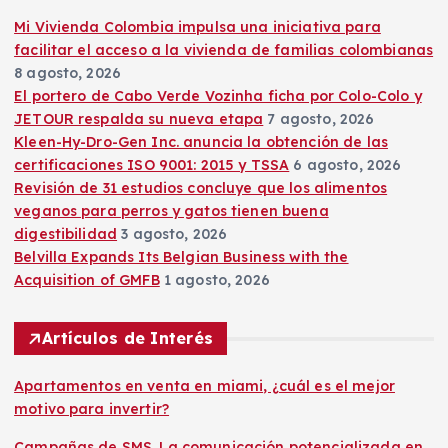
:
Mi Vivienda Colombia impulsa una iniciativa para
e
facilitar el acceso a la vivienda de familias colombianas
8 agosto, 2026
n
El portero de Cabo Verde Vozinha ficha por Colo-Colo y
JETOUR respalda su nueva etapa
7 agosto, 2026
t
Kleen-Hy-Dro-Gen Inc. anuncia la obtención de las
certificaciones ISO 9001: 2015 y TSSA
6 agosto, 2026
r
Revisión de 31 estudios concluye que los alimentos
veganos para perros y gatos tienen buena
a
digestibilidad
3 agosto, 2026
Belvilla Expands Its Belgian Business with the
d
Acquisition of GMFB
1 agosto, 2026
a
Artículos de Interés
s
Apartamentos en venta en miami, ¿cuál es el mejor
motivo para invertir?
Campañas de SMS. La comunicación potencializada en