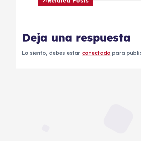
Related Posts
e
g
Deja una respuesta
a
Lo siento, debes estar
conectado
para publi
c
i
ó
n
d