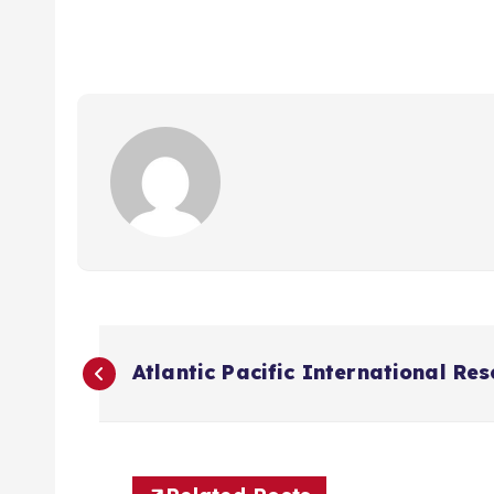
N
Atlantic Pacific International Re
a
v