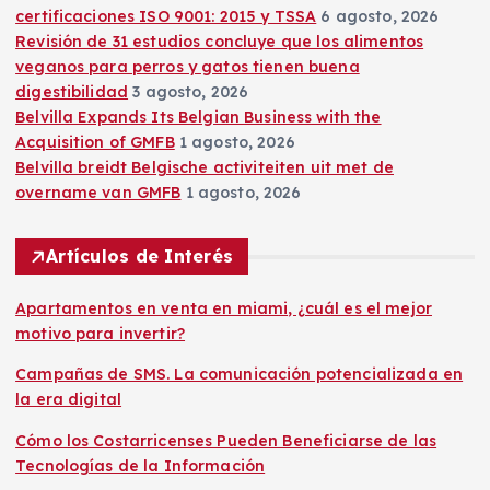
n
certificaciones ISO 9001: 2015 y TSSA
6 agosto, 2026
Revisión de 31 estudios concluye que los alimentos
t
veganos para perros y gatos tienen buena
digestibilidad
3 agosto, 2026
r
Belvilla Expands Its Belgian Business with the
Acquisition of GMFB
1 agosto, 2026
a
Belvilla breidt Belgische activiteiten uit met de
overname van GMFB
1 agosto, 2026
d
Artículos de Interés
a
Apartamentos en venta en miami, ¿cuál es el mejor
s
motivo para invertir?
Campañas de SMS. La comunicación potencializada en
la era digital
Cómo los Costarricenses Pueden Beneficiarse de las
Tecnologías de la Información