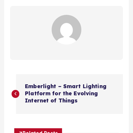
N
Emberlight – Smart Lighting
a
Platform for the Evolving
Internet of Things
v
e