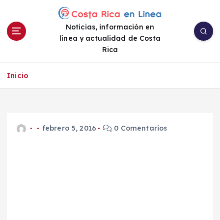
S
a
Noticias, información en
l
línea y actualidad de Costa
t
Rica
a
r
a
Inicio
l
c
o
n
febrero 5, 2016
0 Comentarios
t
e
n
i
d
o