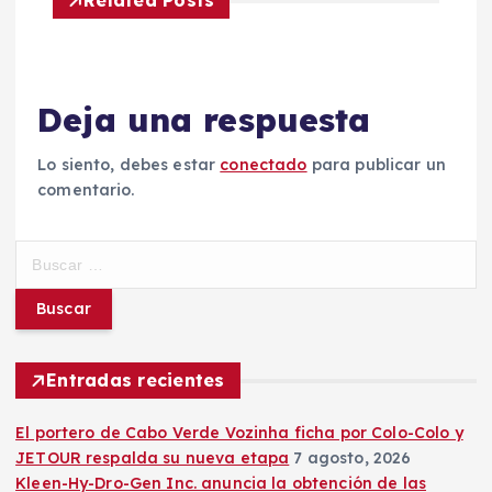
Related Posts
g
a
Deja una respuesta
c
Lo siento, debes estar
conectado
para publicar un
i
comentario.
ó
B
n
u
s
c
d
a
r
Entradas recientes
e
:
El portero de Cabo Verde Vozinha ficha por Colo-Colo y
e
JETOUR respalda su nueva etapa
7 agosto, 2026
Kleen-Hy-Dro-Gen Inc. anuncia la obtención de las