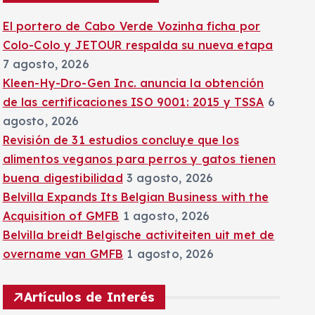
:
El portero de Cabo Verde Vozinha ficha por
Colo-Colo y JETOUR respalda su nueva etapa
7 agosto, 2026
Kleen-Hy-Dro-Gen Inc. anuncia la obtención
de las certificaciones ISO 9001: 2015 y TSSA
6
agosto, 2026
Revisión de 31 estudios concluye que los
alimentos veganos para perros y gatos tienen
buena digestibilidad
3 agosto, 2026
Belvilla Expands Its Belgian Business with the
Acquisition of GMFB
1 agosto, 2026
Belvilla breidt Belgische activiteiten uit met de
overname van GMFB
1 agosto, 2026
Artículos de Interés