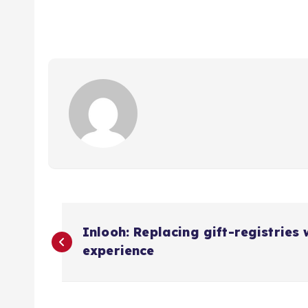
N
Inlooh: Replacing gift-registries 
a
experience
v