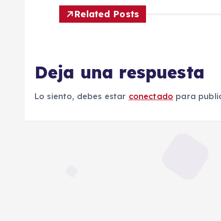
e
Related Posts
g
Deja una respuesta
a
c
Lo siento, debes estar
conectado
para publi
i
ó
n
d