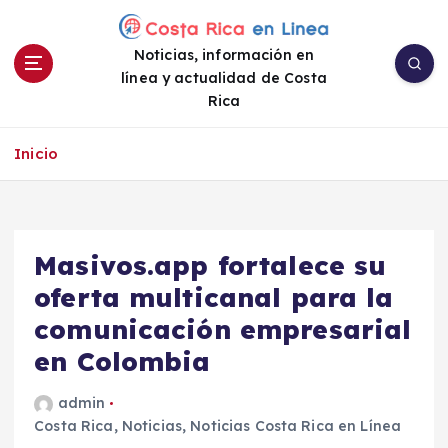
S
a
Noticias, información en
l
línea y actualidad de Costa
t
Rica
a
r
a
Inicio
l
c
o
n
Masivos.app fortalece su
t
e
oferta multicanal para la
n
comunicación empresarial
i
en Colombia
d
o
admin
Costa Rica
,
Noticias
,
Noticias Costa Rica en Línea