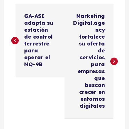
N
GA-ASI
Marketing
a
adapta su
Digital.age
estación
ncy
v
de control
fortalece
terrestre
su oferta
e
para
de
operar el
servicios
g
MQ-9B
para
empresas
a
que
buscan
c
crecer en
entornos
i
digitales
ó