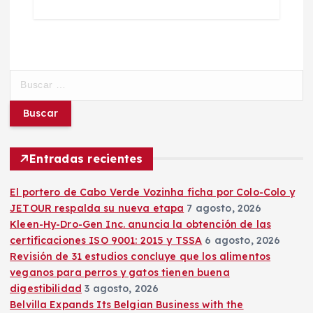
B
u
s
c
a
r
Entradas recientes
:
El portero de Cabo Verde Vozinha ficha por Colo-Colo y
JETOUR respalda su nueva etapa
7 agosto, 2026
Kleen-Hy-Dro-Gen Inc. anuncia la obtención de las
certificaciones ISO 9001: 2015 y TSSA
6 agosto, 2026
Revisión de 31 estudios concluye que los alimentos
veganos para perros y gatos tienen buena
digestibilidad
3 agosto, 2026
Belvilla Expands Its Belgian Business with the