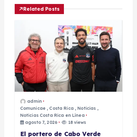
n
Related Posts
d
e
e
n
t
r
admin
Comunicae
,
Costa Rica
,
Noticias
,
a
Noticias Costa Rica en Línea
agosto 7, 2026
18 views
d
El portero de Cabo Verde