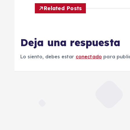
e
Related Posts
g
Deja una respuesta
a
c
Lo siento, debes estar
conectado
para publi
i
ó
n
d