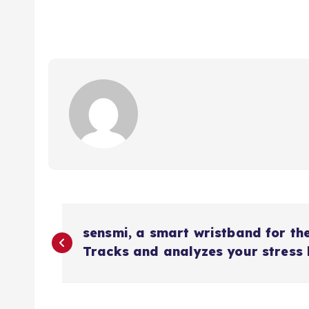
N
sensmi, a smart wristband for the
a
Tracks and analyzes your stress l
v