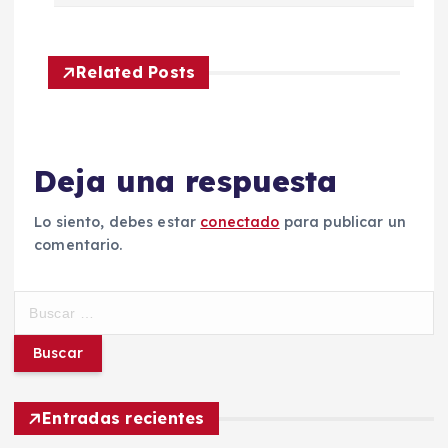
g
a
Related Posts
c
i
Deja una respuesta
ó
Lo siento, debes estar
conectado
para publicar un
comentario.
n
d
B
u
s
e
c
a
e
r
Entradas recientes
: