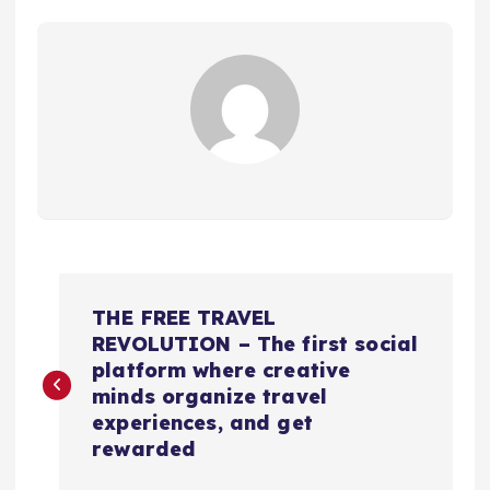
N
THE FREE TRAVEL
a
REVOLUTION – The first social
platform where creative
v
minds organize travel
experiences, and get
e
rewarded