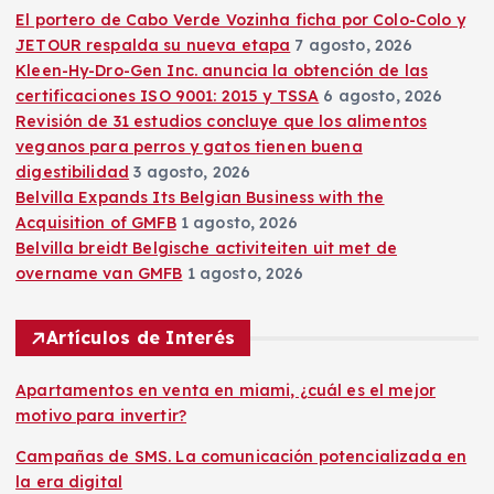
n
El portero de Cabo Verde Vozinha ficha por Colo-Colo y
JETOUR respalda su nueva etapa
7 agosto, 2026
t
Kleen-Hy-Dro-Gen Inc. anuncia la obtención de las
certificaciones ISO 9001: 2015 y TSSA
6 agosto, 2026
r
Revisión de 31 estudios concluye que los alimentos
veganos para perros y gatos tienen buena
a
digestibilidad
3 agosto, 2026
Belvilla Expands Its Belgian Business with the
d
Acquisition of GMFB
1 agosto, 2026
Belvilla breidt Belgische activiteiten uit met de
a
overname van GMFB
1 agosto, 2026
s
Artículos de Interés
Apartamentos en venta en miami, ¿cuál es el mejor
motivo para invertir?
Campañas de SMS. La comunicación potencializada en
la era digital