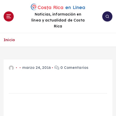
S
a
Noticias, información en
l
línea y actualidad de Costa
t
Rica
a
r
a
Inicio
l
c
o
n
marzo 24, 2016
0 Comentarios
t
e
n
i
d
o