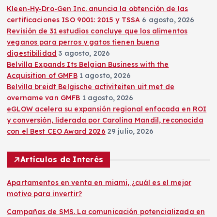
n
Kleen-Hy-Dro-Gen Inc. anuncia la obtención de las
certificaciones ISO 9001: 2015 y TSSA
6 agosto, 2026
t
Revisión de 31 estudios concluye que los alimentos
veganos para perros y gatos tienen buena
r
digestibilidad
3 agosto, 2026
Belvilla Expands Its Belgian Business with the
a
Acquisition of GMFB
1 agosto, 2026
Belvilla breidt Belgische activiteiten uit met de
d
overname van GMFB
1 agosto, 2026
eGLOW acelera su expansión regional enfocada en ROI
a
y conversión, liderada por Carolina Mandil, reconocida
con el Best CEO Award 2026
29 julio, 2026
s
Artículos de Interés
Apartamentos en venta en miami, ¿cuál es el mejor
motivo para invertir?
Campañas de SMS. La comunicación potencializada en