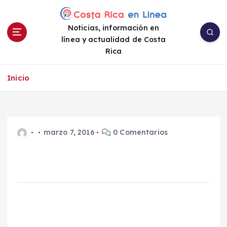
S
a
Noticias, información en
l
línea y actualidad de Costa
t
Rica
a
r
a
Inicio
l
c
o
n
marzo 7, 2016
0 Comentarios
t
e
n
i
d
o