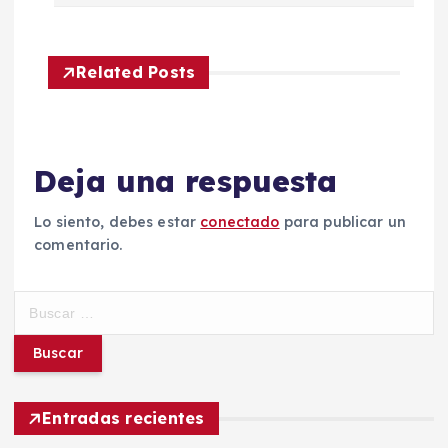
g
a
Related Posts
c
i
Deja una respuesta
ó
Lo siento, debes estar
conectado
para publicar un
comentario.
n
d
B
u
s
e
c
a
e
r
Entradas recientes
: