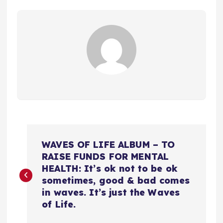
N
WAVES OF LIFE ALBUM – TO
a
RAISE FUNDS FOR MENTAL
HEALTH: It’s ok not to be ok
v
sometimes, good & bad comes
in waves. It’s just the Waves
e
of Life.